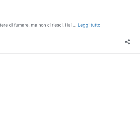
Smettere
e di fumare, ma non ci riesci. Hai …
Leggi tutto
di
fumare
è
veramente
importante:
come
provarci