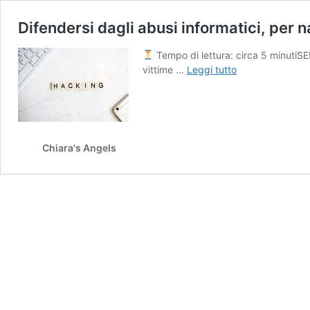
Difendersi dagli abusi informatici, per 
Tempo di lettura: circa 5 minuti
Difendersi
vittime …
Leggi tutto
dagli
abusi
informatici,
per
navigare
Chiara's Angels
in
sicurezza