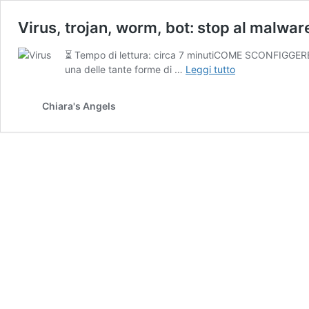
Virus, trojan, worm, bot: stop al malware
⏳ Tempo di lettura: circa 7 minutiCOME SCONFIGGERE
Virus,
una delle tante forme di …
Leggi tutto
trojan,
worm,
Chiara's Angels
bot:
stop
al
malware
più
inarrestabile