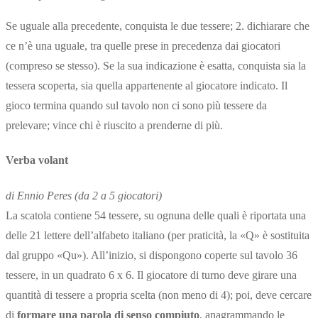
Se uguale alla precedente, conquista le due tessere; 2. dichiarare che
ce n’è una uguale, tra quelle prese in precedenza dai giocatori
(compreso se stesso). Se la sua indicazione è esatta, conquista sia la
tessera scoperta, sia quella appartenente al giocatore indicato. Il
gioco termina quando sul tavolo non ci sono più tessere da
prelevare; vince chi è riuscito a prenderne di più.
Verba volant
di Ennio Peres (da 2 a 5 giocatori)
La scatola contiene 54 tessere, su ognuna delle quali è riportata una
delle 21 lettere dell’alfabeto italiano (per praticità, la «Q» è sostituita
dal gruppo «Qu»). All’inizio, si dispongono coperte sul tavolo 36
tessere, in un quadrato 6 x 6. Il giocatore di turno deve girare una
quantità di tessere a propria scelta (non meno di 4); poi, deve cercare
di
formare una parola di senso compiuto
, anagrammando le