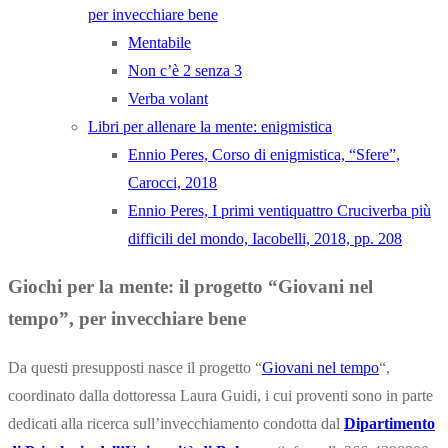
per invecchiare bene
Mentabile
Non c’è 2 senza 3
Verba volant
Libri per allenare la mente: enigmistica
Ennio Peres, Corso di enigmistica, “Sfere”,
Carocci, 2018
Ennio Peres, I primi ventiquattro Cruciverba più
difficili del mondo, Iacobelli, 2018, pp. 208
Giochi per la mente: il progetto “Giovani nel
tempo”
, per invecchiare bene
Da questi presupposti nasce il progetto “
Giovani nel tempo
“,
coordinato dalla dottoressa Laura Guidi, i cui proventi sono in parte
dedicati alla ricerca sull’invecchiamento condotta dal
Dipartimento