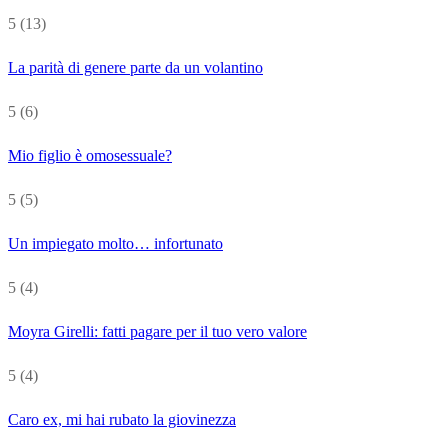
5
(13)
La parità di genere parte da un volantino
5
(6)
Mio figlio è omosessuale?
5
(5)
Un impiegato molto… infortunato
5
(4)
Moyra Girelli: fatti pagare per il tuo vero valore
5
(4)
Caro ex, mi hai rubato la giovinezza