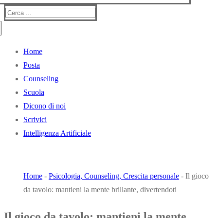
Cerca:
Home
Posta
Counseling
Scuola
Dicono di noi
Scrivici
Intelligenza Artificiale
BLOG LIBRI
Home
-
Psicologia, Counseling, Crescita personale
-
Il gioco
da tavolo: mantieni la mente brillante, divertendoti
Il gioco da tavolo: mantieni la mente