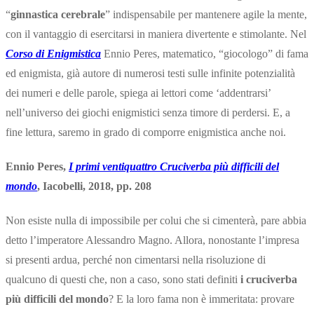
“
ginnastica cerebrale
” indispensabile per mantenere agile la mente,
con il vantaggio di esercitarsi in maniera divertente e stimolante. Nel
Corso di Enigmistica
Ennio Peres, matematico, “giocologo” di fama
ed enigmista, già autore di numerosi testi sulle infinite potenzialità
dei numeri e delle parole, spiega ai lettori come ‘addentrarsi’
nell’universo dei giochi enigmistici senza timore di perdersi. E, a
fine lettura, saremo in grado di comporre enigmistica anche noi.
Ennio Peres,
I primi ventiquattro Cruciverba più difficili del
mondo
, Iacobelli, 2018, pp. 208
Non esiste nulla di impossibile per colui che si cimenterà, pare abbia
detto l’imperatore Alessandro Magno. Allora, nonostante l’impresa
si presenti ardua, perché non cimentarsi nella risoluzione di
qualcuno di questi che, non a caso, sono stati definiti
i cruciverba
più difficili del mondo
? E la loro fama non è immeritata: provare