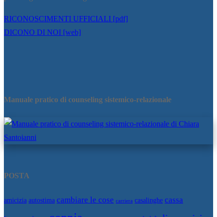
RICONOSCIMENTI UFFICIALI [pdf]
DICONO DI NOI [web]
Manuale pratico di counseling sistemico-relazionale
POSTA
cambiare le cose
cassa
amicizia
autostima
casalinghe
carriera