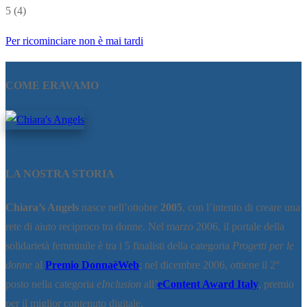
5
(4)
Per ricominciare non è mai tardi
COME ERAVAMO
LA NOSTRA STORIA
Chiara’s Angels
nasce nell’ottobre
2005
, con l’intento di creare una
rete di aiuto reciproco tra donne. Nel marzo 2006, il portale della
solidarietà femminile è tra i 5 finalisti della categoria
Progetti per le
donne
al
Premio DonnaèWeb
; nel dicembre 2006, ottiene il 2°
posto nella categoria
eInclusion
all’
eContent Award Italy
, premio
per il miglior contenuto digitale.