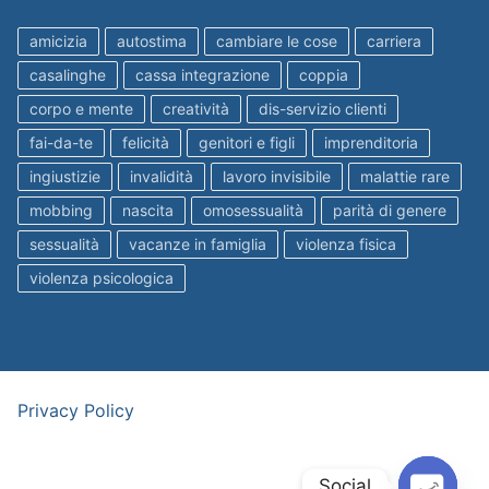
amicizia
autostima
cambiare le cose
carriera
casalinghe
cassa integrazione
coppia
corpo e mente
creatività
dis-servizio clienti
fai-da-te
felicità
genitori e figli
imprenditoria
ingiustizie
invalidità
lavoro invisibile
malattie rare
mobbing
nascita
omosessualità
parità di genere
sessualità
vacanze in famiglia
violenza fisica
violenza psicologica
Privacy Policy
Social