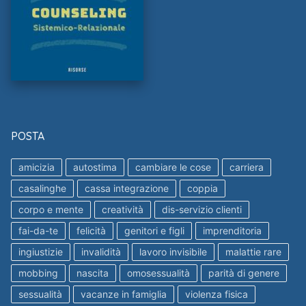
POSTA
amicizia
autostima
cambiare le cose
carriera
casalinghe
cassa integrazione
coppia
corpo e mente
creatività
dis-servizio clienti
fai-da-te
felicità
genitori e figli
imprenditoria
ingiustizie
invalidità
lavoro invisibile
malattie rare
mobbing
nascita
omosessualità
parità di genere
sessualità
vacanze in famiglia
violenza fisica