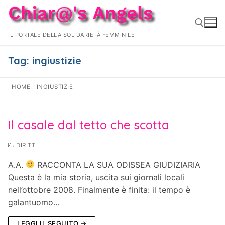
Vai
al
contenuto
IL PORTALE DELLA SOLIDARIETÀ FEMMINILE
Tag:
ingiustizie
Cerca:
HOME
-
INGIUSTIZIE
Il casale dal tetto che scotta
DIRITTI
A.A.
RACCONTA LA SUA ODISSEA GIUDIZIARIA
Questa è la mia storia, uscita sui giornali locali
nell’ottobre 2008. Finalmente è finita: il tempo è
galantuomo…
LEGGI IL SEGUITO →