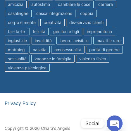
amicizia
autostima
cambiare le cose
carriera
casalinghe
cassa integrazione
coppia
corpo e mente
creatività
dis-servizio clienti
fai-da-te
felicità
genitori e figli
imprenditoria
ingiustizie
invalidità
lavoro invisibile
malattie rare
mobbing
nascita
omosessualità
parità di genere
sessualità
vacanze in famiglia
violenza fisica
violenza psicologica
Privacy Policy
Social
Copyright © 2026 Chiara's Angels