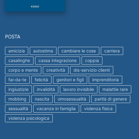
POSTA
amicizia
autostima
cambiare le cose
carriera
casalinghe
cassa integrazione
coppia
corpo e mente
creatività
dis-servizio clienti
fai-da-te
felicità
genitori e figli
imprenditoria
ingiustizie
invalidità
lavoro invisibile
malattie rare
mobbing
nascita
omosessualità
parità di genere
sessualità
vacanze in famiglia
violenza fisica
violenza psicologica