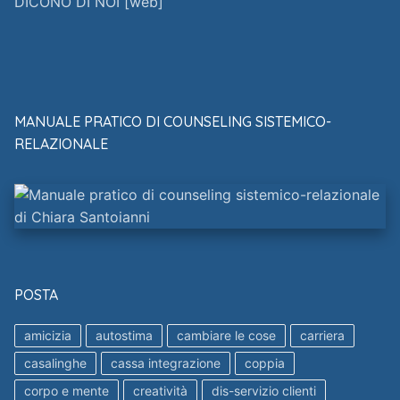
DICONO DI NOI [web]
MANUALE PRATICO DI COUNSELING SISTEMICO-
RELAZIONALE
POSTA
amicizia
autostima
cambiare le cose
carriera
casalinghe
cassa integrazione
coppia
corpo e mente
creatività
dis-servizio clienti