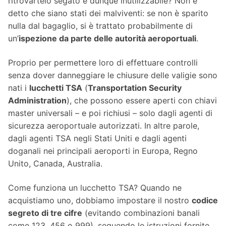
ritrovartelo segato e dunque inutilizzabile? Non è
detto che siano stati dei malviventi: se non è sparito
nulla dal bagaglio, si è trattato probabilmente di
un’
ispezione da parte delle autorità aeroportuali
.
Proprio per permettere loro di effettuare controlli
senza dover danneggiare le chiusure delle valigie sono
nati i
lucchetti TSA
(
Transportation Security
Administration
), che possono essere aperti con chiavi
master universali – e poi richiusi – solo dagli agenti di
sicurezza aeroportuale autorizzati. In altre parole,
dagli agenti TSA negli Stati Uniti e dagli agenti
doganali nei principali aeroporti in Europa, Regno
Unito, Canada, Australia.
Come funziona un lucchetto TSA? Quando ne
acquistiamo uno, dobbiamo impostare il nostro
codice
segreto di tre cifre
(evitando combinazioni banali
come 123, 456 o 999), seguendo le istruzioni fornite.