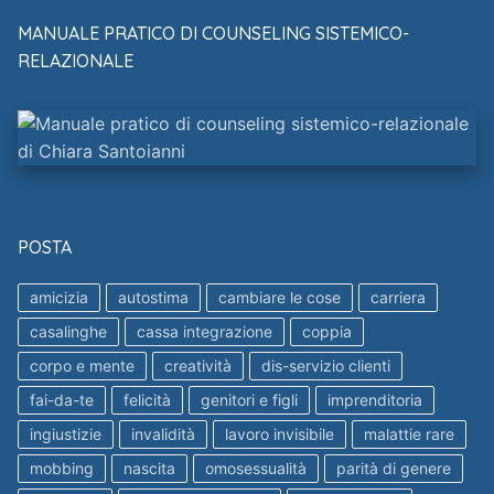
MANUALE PRATICO DI COUNSELING SISTEMICO-
RELAZIONALE
POSTA
amicizia
autostima
cambiare le cose
carriera
casalinghe
cassa integrazione
coppia
corpo e mente
creatività
dis-servizio clienti
fai-da-te
felicità
genitori e figli
imprenditoria
ingiustizie
invalidità
lavoro invisibile
malattie rare
mobbing
nascita
omosessualità
parità di genere