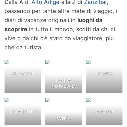
Dalla A di
Alto Adige
alla Z di
Zanzibar
,
passando per tante altre mete di viaggio, i
diari di vacanze originali in
luoghi da
scoprire
in tutto il mondo, scritti da chi ci
vive o da chi c’è stato da viaggiatore, più
che da turista.
ALTO ADIGE
IRLANDA
BOSNIA
ERZEGOVINA
LOS ANGELES
ZANZIBAR
SVEZIA