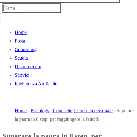
Cerca:
Home
Posta
Counseling
Scuola
Dicono di noi
Scrivici
Intelligenza Artificiale
BLOG LIBRI
Home
-
Psicologia, Counseling, Crescita personale
-
Superare
la paura in 8 step, per raggiungere la felicità
Superare la paura in 8 step, per