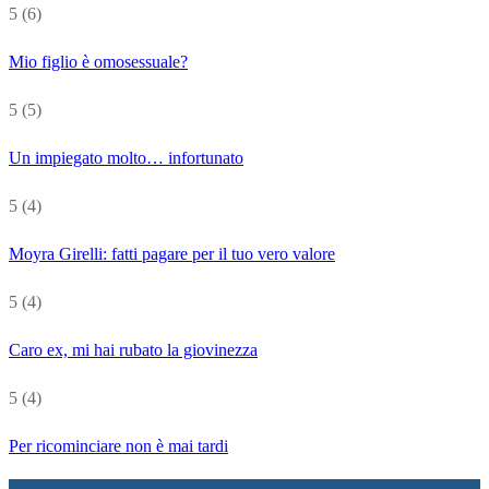
5
(6)
Mio figlio è omosessuale?
5
(5)
Un impiegato molto… infortunato
5
(4)
Moyra Girelli: fatti pagare per il tuo vero valore
5
(4)
Caro ex, mi hai rubato la giovinezza
5
(4)
Per ricominciare non è mai tardi