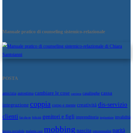
Manuale pratico di counseling sistemico-relazionale
POSTA
cambiare le cose
cassa
amicizia
autostima
casalinghe
carriera
coppia
dis-servizio
integrazione
creatività
corpo e mente
clienti
genitori e figli
imprenditoria
invalidità
fai-da-te
felicità
ingiustizie
mobbing
parità
nascita
lavoro invisibile
malattie rare
omosessualità