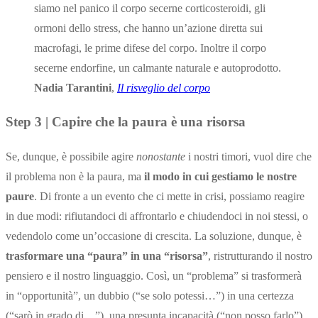
siamo nel panico il corpo secerne corticosteroidi, gli
ormoni dello stress, che hanno un’azione diretta sui
macrofagi, le prime difese del corpo. Inoltre il corpo
secerne endorfine, un calmante naturale e autoprodotto.
Nadia Tarantini
,
Il risveglio del corpo
Step 3 | Capire che la paura è una risorsa
Se, dunque, è possibile agire
nonostante
i nostri timori, vuol dire che
il problema non è la paura, ma
il modo in cui gestiamo le nostre
paure
. Di fronte a un evento che ci mette in crisi, possiamo reagire
in due modi: rifiutandoci di affrontarlo e chiudendoci in noi stessi, o
vedendolo come un’occasione di crescita. La soluzione, dunque, è
trasformare una “paura” in una “risorsa”
, ristrutturando il nostro
pensiero e il nostro linguaggio. Così, un “problema” si trasformerà
in “opportunità”, un dubbio (“se solo potessi…”) in una certezza
(“sarò in grado di…”), una presunta incapacità (“non posso farlo”)