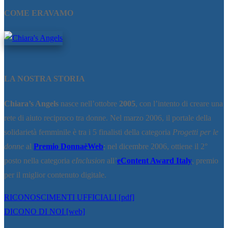
COME ERAVAMO
LA NOSTRA STORIA
Chiara’s Angels
nasce nell’ottobre
2005
, con l’intento di creare una
rete di aiuto reciproco tra donne. Nel marzo 2006, il portale della
solidarietà femminile è tra i 5 finalisti della categoria
Progetti per le
donne
al
Premio DonnaèWeb
; nel dicembre 2006, ottiene il 2°
posto nella categoria
eInclusion
all’
eContent Award Italy
, premio
per il miglior contenuto digitale.
RICONOSCIMENTI UFFICIALI [pdf]
DICONO DI NOI [web]