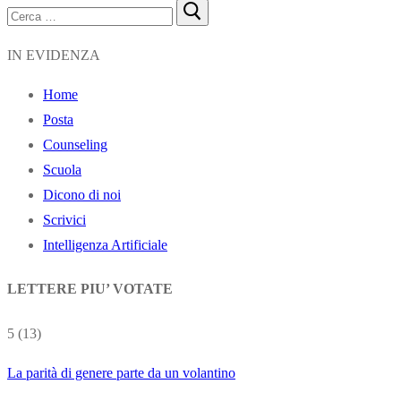
Cerca:
IN EVIDENZA
Home
Posta
Counseling
Scuola
Dicono di noi
Scrivici
Intelligenza Artificiale
LETTERE PIU’ VOTATE
5
(13)
La parità di genere parte da un volantino