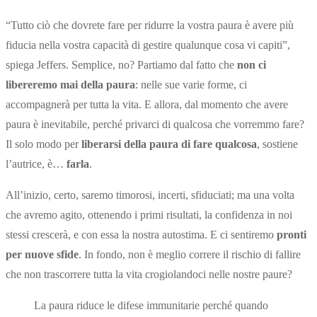
“Tutto ciò che dovrete fare per ridurre la vostra paura è avere più
fiducia nella vostra capacità di gestire qualunque cosa vi capiti”,
spiega Jeffers. Semplice, no? Partiamo dal fatto che
non ci
libereremo mai della paura
: nelle sue varie forme, ci
accompagnerà per tutta la vita. E allora, dal momento che avere
paura è inevitabile, perché privarci di qualcosa che vorremmo fare?
Il solo modo per
liberarsi della paura di fare qualcosa
, sostiene
l’autrice, è…
farla
.
All’inizio, certo, saremo timorosi, incerti, sfiduciati; ma una volta
che avremo agito, ottenendo i primi risultati, la confidenza in noi
stessi crescerà, e con essa la nostra autostima. E ci sentiremo
pronti
per nuove sfide
. In fondo, non è meglio correre il rischio di fallire
che non trascorrere tutta la vita crogiolandoci nelle nostre paure?
La paura riduce le difese immunitarie perché quando