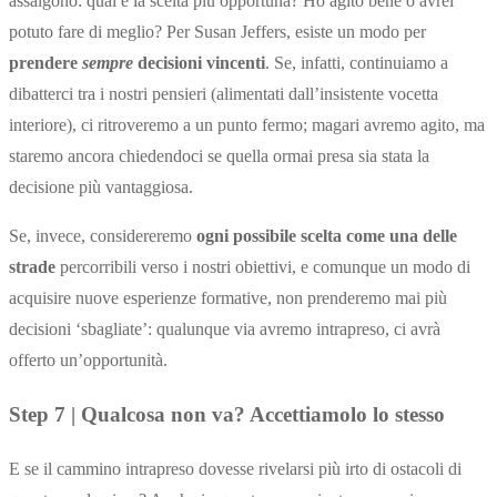
assalgono: qual è la scelta più opportuna? Ho agito bene o avrei
potuto fare di meglio? Per Susan Jeffers, esiste un modo per
prendere
sempre
decisioni vincenti
. Se, infatti, continuiamo a
dibatterci tra i nostri pensieri (alimentati dall’insistente vocetta
interiore), ci ritroveremo a un punto fermo; magari avremo agito, ma
staremo ancora chiedendoci se quella ormai presa sia stata la
decisione più vantaggiosa.
Se, invece, considereremo
ogni possibile scelta come una delle
strade
percorribili verso i nostri obiettivi, e comunque un modo di
acquisire nuove esperienze formative, non prenderemo mai più
decisioni ‘sbagliate’: qualunque via avremo intrapreso, ci avrà
offerto un’opportunità.
Step 7 | Qualcosa non va? Accettiamolo lo stesso
E se il cammino intrapreso dovesse rivelarsi più irto di ostacoli di