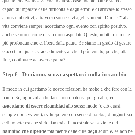
quanto credessimo? Anche in questo caso, niente paura: siamo
capaci di imparare dalle difficoltà e dagli errori e di arrivare lo stesso
ai nostri obiettivi, attraverso successivi aggiustamenti. Dire “sì” alla
vita conviene sempre: accettiamo ogni evento con spirito positivo,
anche se non è come ci saremmo aspettati. Questo, infatti, è ciò che
più profondamente ci libera dalla paura. Se siamo in grado di gestire
e accettare qualsiasi accadimento, anche il più temuto, perché, alla
fine, continuare ad averne paura?
Step 8 | Doniamo, senza aspettarci nulla in cambio
Il modo in cui gestiamo le nostre relazioni ha molto a che fare con la
paura. Se, ogni volta che facciamo qualcosa per gli altri,
ci
aspettiamo di essere ricambiati
allo stesso modo (e ciò quasi
sempre non avviene), svilupperemo un senso di rabbia, di ingiustizia
e di impotenza che si richiamerà all’ancestrale sensazione del
bambino che dipende
totalmente dalle cure degli adulti e, se non ne