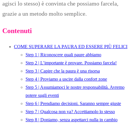
agisci lo stesso) è convinta che possiamo farcela,
grazie a un metodo molto semplice.
Contenuti
COME SUPERARE LA PAURA ED ESSERE PIÙ FELICI
Step 1 | Riconoscere quali paure abbiamo
Step 2 | L’importante è provare. Possiamo farcela!
Step 3 | Capire che la paura è una risorsa
Step 4 | Proviamo a uscire dalla confort zone
Step 5 | Assumiamoci le nostre responsabilità. Avremo
potere sugli eventi
Step 6 | Prendiamo decisioni. Saranno sempre giuste
Step 7 | Qualcosa non va? Accettiamolo lo stesso
Step 8 | Doniamo, senza aspettarci nulla in cambio