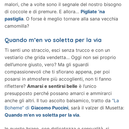
malori, che a volte sono il segnale del nostro bisogno
di coccole e di premure. E allora…
Pigliate ‘na
pastiglia
. O forse è meglio tornare alla sana vecchia
camomilla?
Quando m’en vo soletta per la via
Ti senti uno straccio, esci senza trucco e con un
vestiario che grida vendetta… Oggi non sei proprio
dell’umore giusto, vero? Ma gli sguardi
compassionevoli che ti sfiorano appena, per poi
posarsi in atmosfere più accoglienti, non ti fanno
riflettere?
Amarsi e sentirsi belle
è l’unico
presupposto perché possano amarci e ammirarci
anche gli altri. Il tuo ascolto balsamico, tratto da
“La
Boheme” di
Giacomo Puccini
, sarà il valzer di Musetta:
Quando m’en vo soletta per la via
.
In questo brano, con delicatezza e sensualità, si