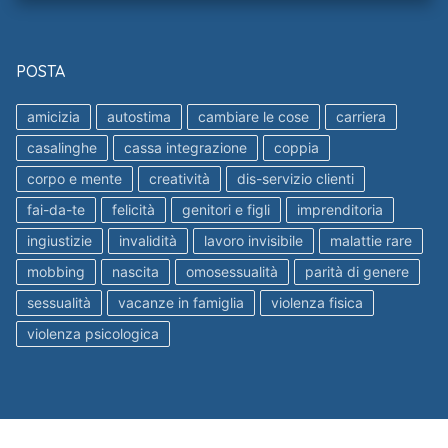
POSTA
amicizia
autostima
cambiare le cose
carriera
casalinghe
cassa integrazione
coppia
corpo e mente
creatività
dis-servizio clienti
fai-da-te
felicità
genitori e figli
imprenditoria
ingiustizie
invalidità
lavoro invisibile
malattie rare
mobbing
nascita
omosessualità
parità di genere
sessualità
vacanze in famiglia
violenza fisica
violenza psicologica