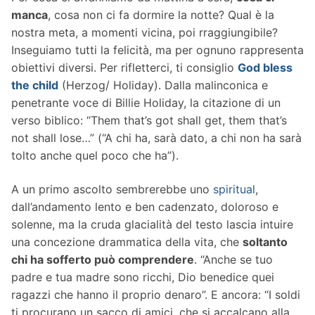
manca
, cosa non ci fa dormire la notte? Qual è la
nostra meta, a momenti vicina, poi rraggiungibile?
Inseguiamo tutti la felicità, ma per ognuno rappresenta
obiettivi diversi. Per rifletterci, ti consiglio
God bless
the child
(Herzog/ Holiday). Dalla malinconica e
penetrante voce di Billie Holiday, la citazione di un
verso biblico: “Them that’s got shall get, them that’s
not shall lose…” (“A chi ha, sarà dato, a chi non ha sarà
tolto anche quel poco che ha”).
A un primo ascolto sembrerebbe uno
spiritual
,
dall’andamento lento e ben cadenzato, doloroso e
solenne, ma la cruda glacialità del testo lascia intuire
una concezione drammatica della vita, che
soltanto
chi ha sofferto può comprendere
. “Anche se tuo
padre e tua madre sono ricchi, Dio benedice quei
ragazzi che hanno il proprio denaro”. E ancora: “I soldi
ti procurano un sacco di amici, che si accalcano alla