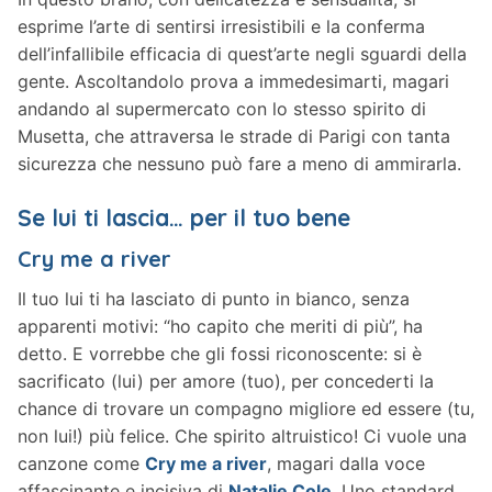
esprime l’arte di sentirsi irresistibili e la conferma
dell’infallibile efficacia di quest’arte negli sguardi della
gente. Ascoltandolo prova a immedesimarti, magari
andando al supermercato con lo stesso spirito di
Musetta, che attraversa le strade di Parigi con tanta
sicurezza che nessuno può fare a meno di ammirarla.
Se lui ti lascia… per il tuo bene
Cry me a river
Il tuo lui ti ha lasciato di punto in bianco, senza
apparenti motivi: “ho capito che meriti di più”, ha
detto. E vorrebbe che gli fossi riconoscente: si è
sacrificato (lui) per amore (tuo), per concederti la
chance di trovare un compagno migliore ed essere (tu,
non lui!) più felice. Che spirito altruistico! Ci vuole una
canzone come
Cry me a river
, magari dalla voce
affascinante e incisiva di
Natalie Cole
. Uno standard