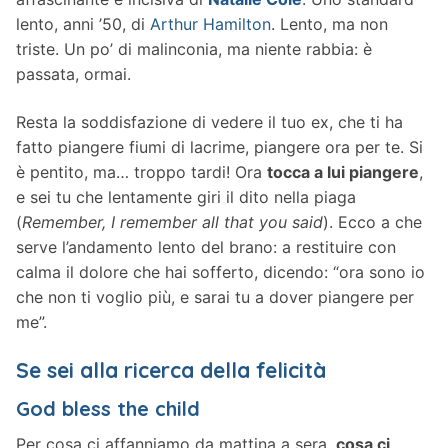
lento, anni ’50, di
Arthur Hamilton
. Lento, ma non
triste. Un po’ di malinconia, ma niente rabbia: è
passata, ormai.
Resta la soddisfazione di vedere il tuo ex, che ti ha
fatto piangere fiumi di lacrime, piangere ora per te. Si
è pentito, ma… troppo tardi! Ora
tocca a lui piangere
,
e sei tu che lentamente giri il dito nella piaga
(
Remember, I remember all that you said
). Ecco a che
serve l’andamento lento del brano: a restituire con
calma il dolore che hai sofferto, dicendo: “ora sono io
che non ti voglio più, e sarai tu a dover piangere per
me”.
Se sei alla ricerca della felicità
God bless the child
Per cosa ci affanniamo da mattina a sera,
cosa ci