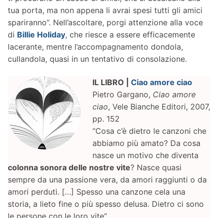
tua porta, ma non appena li avrai spesi tutti gli amici
spariranno”. Nell’ascoltare, porgi attenzione alla voce
di
Billie Holiday
, che riesce a essere efficacemente
lacerante, mentre l’accompagnamento dondola,
cullandola, quasi in un tentativo di consolazione.
IL LIBRO |
Ciao amore ciao
Pietro Gargano,
Ciao amore
ciao
, Vele Bianche Editori, 2007,
pp. 152
“Cosa c’è dietro le canzoni che
abbiamo più amato? Da cosa
nasce un motivo che diventa
colonna sonora delle nostre vite
? Nasce quasi
sempre da una passione vera, da amori raggiunti o da
amori perduti. […] Spesso una canzone cela una
storia, a lieto fine o più spesso delusa. Dietro ci sono
le persone con le loro vite”.