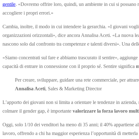
gentile
. «Dovremo offrire loro, quindi, un ambiente in cui si possano 
accogliere i propri errori.»
Cambia, inoltre, il modo in cui intendere la gerarchia. «I giovani vogl
organizzazioni orizzontali», dice ancora Annalisa Aceti. «La nuova lead
nascono solo dal confronto tra competenze e talenti diversi». Una delle 
«Siamo concentrati sul fare e abbiamo trascurato il sentire», aggiung
capacità di entrare in connessione con il proprio sé. Sentire significa
m
Per creare, sviluppare, guidare una rete commerciale, per attrarre
Annalisa Aceti
, Sales & Marketing Director
L’apporto dei giovani non si limita a orientare le tendenze in aziend
colmare il gender gap, è importante
valorizzare la forza lavoro mul
Oggi, solo 1/10 dei venditori ha meno di 35 anni; il 40% appartiene al
lavoro, offrendo a chi ha maggior esperienza l’opportunità di metterla 