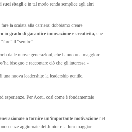
i suoi sbagli
e in tal modo renda semplice agli altri
fare la scalata alla carriera: dobbiamo creare
co in grado di garantire innovazione e creatività
, che
“fare” il “sentire”.
atoria dalle nuove generazioni, che hanno una maggiore
cos’ha bisogno e raccontare ciò che gli interessa.»
di una nuova leadership: la leadership gentile.
 ed esperienze. Per Aceti, così come è fondamentale
generazionale a fornire un’importante motivazione
nel
 conoscenze aggiornate dei Junior e la loro maggior