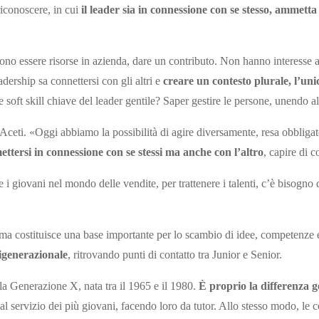
riconoscere, in cui
il leader sia in connessione con se stesso, ammetta 
iono essere risorse in azienda, dare un contributo. Non hanno interesse a 
ership sa connettersi con gli altri e
creare un contesto plurale, l’uni
soft skill chiave del leader gentile? Saper gestire le persone, unendo al 
e Aceti. «Oggi abbiamo la possibilità di agire diversamente, resa obblig
ettersi in connessione con se stessi ma anche con l’altro
, capire di 
 i giovani nel mondo delle vendite, per trattenere i talenti, c’è bisogno 
a, ma costituisce una base importante per lo scambio di idee, competenze
tigenerazionale
, ritrovando punti di contatto tra Junior e Senior.
la Generazione X, nata tra il 1965 e il 1980.
È proprio la differenza 
al servizio dei più giovani, facendo loro da tutor. Allo stesso modo, le