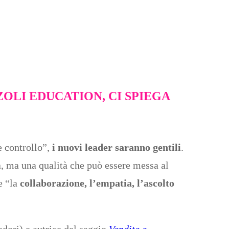
OLI EDUCATION, CI SPIEGA
e controllo”,
i nuovi leader saranno gentili
.
, ma una qualità che può essere messa al
e “la
collaborazione, l’empatia, l’ascolto
dori) e autrice del saggio
Vendite e