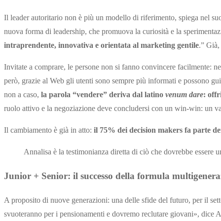
Il leader autoritario non è più un modello di riferimento, spiega nel s
nuova forma di leadership, che promuova la curiosità e la sperimenta
intraprendente, innovativa e orientata al marketing gentile
.” Già,
Invitate a comprare, le persone non si fanno convincere facilmente: nel
però, grazie al Web gli utenti sono sempre più informati e possono gui
non a caso,
la parola “vendere” deriva dal latino
venum dare
: off
ruolo attivo e la negoziazione deve concludersi con un win-win: un va
Il cambiamento è già in atto:
il 75% dei decision makers fa parte de
Annalisa è la testimonianza diretta di ciò che dovrebbe essere u
Junior + Senior: il successo della formula multigenera
A proposito di nuove generazioni: una delle sfide del futuro, per il set
svuoteranno per i pensionamenti e dovremo reclutare giovani», dice Anna