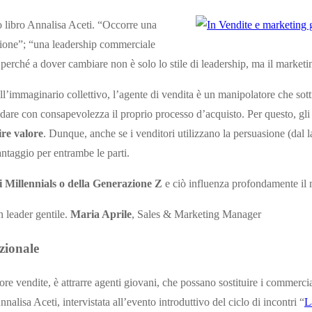
uo libro Annalisa Aceti. “Occorre una
zione”; “una leadership commerciale
 perché a dover cambiare non è solo lo stile di leadership, ma il marketi
l’immaginario collettivo, l’agente di vendita è un manipolatore che sottr
dare con consapevolezza il proprio processo d’acquisto. Per questo, gli a
rire valore
. Dunque, anche se i venditori utilizzano la persuasione (dal 
ntaggio per entrambe le parti.
i Millennials o della Generazione Z
e ciò influenza profondamente il mo
n leader gentile.
Maria Aprile
, Sales & Marketing Manager
zionale
tore vendite, è attrarre agenti giovani, che possano sostituire i commercia
lisa Aceti, intervistata all’evento introduttivo del ciclo di incontri “
L