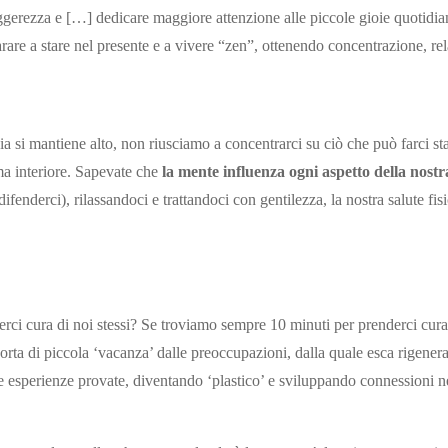
leggerezza e […] dedicare maggiore attenzione alle piccole gioie quotid
are a stare nel presente e a vivere “zen”, ottenendo concentrazione, rela
nsia si mantiene alto, non riusciamo a concentrarci su ciò che può farci s
lma interiore. Sapevate che
la mente influenza ogni aspetto della nostr
enderci), rilassandoci e trattandoci con gentilezza, la nostra salute fisi
erci cura di noi stessi? Se troviamo sempre 10 minuti per prenderci cur
rta di piccola ‘vacanza’ dalle preoccupazioni, dalla quale esca rigenerat
e esperienze provate, diventando ‘plastico’ e sviluppando connessioni n