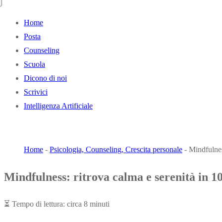
Home
Posta
Counseling
Scuola
Dicono di noi
Scrivici
Intelligenza Artificiale
BLOG LIBRI
Home
-
Psicologia, Counseling, Crescita personale
-
Mindfulnes
Mindfulness: ritrova calma e serenità in 1
⏳
Tempo di lettura: circa 8 minuti