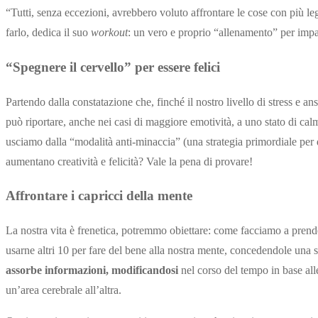
“Tutti, senza eccezioni, avrebbero voluto affrontare le cose con più 
farlo, dedica il suo
workout
: un vero e proprio “allenamento” per impar
“Spegnere il cervello” per essere felici
Partendo dalla constatazione che, finché il nostro livello di stress e a
può riportare, anche nei casi di maggiore emotività, a uno stato di ca
usciamo dalla “modalità anti-minaccia” (una strategia primordiale per dif
aumentano creatività e felicità? Vale la pena di provare!
Affrontare i capricci della mente
La nostra vita è frenetica, potremmo obiettare: come facciamo a prend
usarne altri 10 per fare del bene alla nostra mente, concedendole una so
assorbe informazioni, modificandosi
nel corso del tempo in base all
un’area cerebrale all’altra.