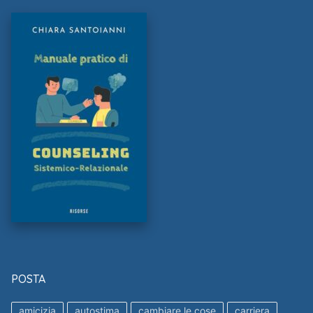
POSTA
amicizia
autostima
cambiare le cose
carriera