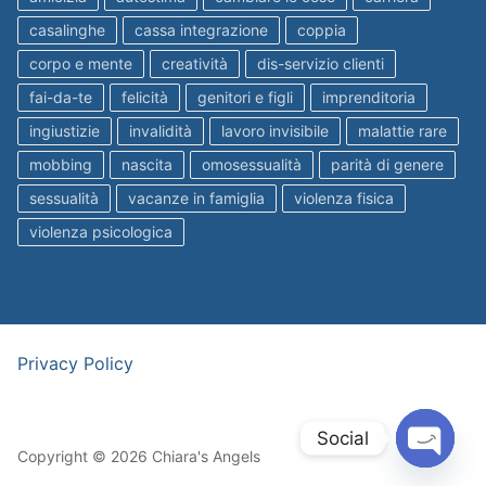
casalinghe
cassa integrazione
coppia
corpo e mente
creatività
dis-servizio clienti
fai-da-te
felicità
genitori e figli
imprenditoria
ingiustizie
invalidità
lavoro invisibile
malattie rare
mobbing
nascita
omosessualità
parità di genere
sessualità
vacanze in famiglia
violenza fisica
violenza psicologica
Privacy Policy
Social
Copyright © 2026 Chiara's Angels
Open