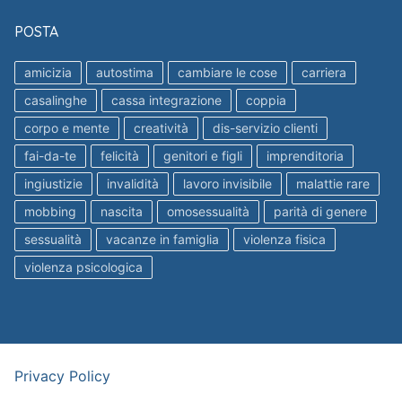
POSTA
amicizia
autostima
cambiare le cose
carriera
casalinghe
cassa integrazione
coppia
corpo e mente
creatività
dis-servizio clienti
fai-da-te
felicità
genitori e figli
imprenditoria
ingiustizie
invalidità
lavoro invisibile
malattie rare
mobbing
nascita
omosessualità
parità di genere
sessualità
vacanze in famiglia
violenza fisica
violenza psicologica
Privacy Policy