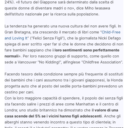
24%). «Il futuro del Giappone sarà determinato dalla scelta di
queste donne di diventare madri o no», dice Miho Iwasawa
dell’Istituto nazionale per la ricerca sulla popolazione.
La tendenza ha generato una nuova cultura del non avere figli. In
Gran Bretagna, sta crescendo il mercato di libri come “
Child-Free
and Loving It
” (“Felici Senza Figli”), che la giornalista Nicki Defago
spiega di aver scritto «per far sì che le donne che decidono di non
fare bambini sappiano che
i loro sentimenti sono perfettamente
normali
». Per loro nascono gruppi di supporto, come quello con
sede a Vancouver “No Kidding!”, all’inglese “Childfree Association”.
Facendo tesoro della condizione sempre più frequente di sostituti
dei bambini che i cani assumono tra i giovani giapponesi, la Honda
progetta auto che al posto del sedile porta-bambini prevedono un
cestino per cani.
Con la loro maggiore capacità di spendere, il popolo dei senza figli
sta facendo salire i prezzi di aree come Manhattan e il centro di
Londra; uno studio britannico ha dimostrato che i
l valore di una
casa scende del 5% se i vicini hanno figli adolescenti
. Anche gli
alberghi stanno venendo incontro a questo tipo di clientela; in
Italia, il resort “La Veduta” promette: “La vostra vacanza in Toscana