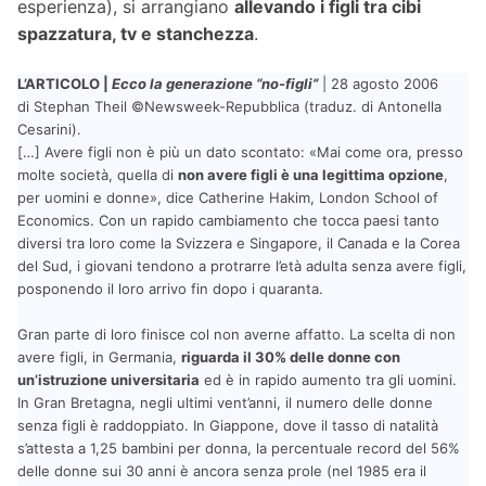
esperienza), si arrangiano
allevando i figli tra cibi
spazzatura, tv e stanchezza
.
L’ARTICOLO |
Ecco la generazione “no-figli”
| 28 agosto 2006
di Stephan Theil ©Newsweek-Repubblica (traduz. di Antonella
Cesarini).
[…] Avere figli non è più un dato scontato: «Mai come ora, presso
molte società, quella di
non avere figli è una legittima opzione
,
per uomini e donne», dice Catherine Hakim, London School of
Economics. Con un rapido cambiamento che tocca paesi tanto
diversi tra loro come la Svizzera e Singapore, il Canada e la Corea
del Sud, i giovani tendono a protrarre l’età adulta senza avere figli,
posponendo il loro arrivo fin dopo i quaranta.
Gran parte di loro finisce col non averne affatto. La scelta di non
avere figli, in Germania,
riguarda il 30% delle donne con
un’istruzione universitaria
ed è in rapido aumento tra gli uomini.
In Gran Bretagna, negli ultimi vent’anni, il numero delle donne
senza figli è raddoppiato. In Giappone, dove il tasso di natalità
s’attesta a 1,25 bambini per donna, la percentuale record del 56%
delle donne sui 30 anni è ancora senza prole (nel 1985 era il