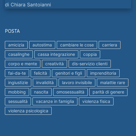
POSTA
amicizia
autostima
cambiare le cose
carriera
casalinghe
cassa integrazione
coppia
corpo e mente
creatività
dis-servizio clienti
fai-da-te
felicità
genitori e figli
imprenditoria
ingiustizie
invalidità
lavoro invisibile
malattie rare
mobbing
nascita
omosessualità
parità di genere
sessualità
vacanze in famiglia
violenza fisica
violenza psicologica